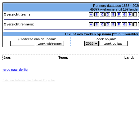
Renners database 1868 - 2026
45877
wielrenners uit
157
lande
Overzicht teams:
A
B
C
D
E
F
G
H
I
Overzicht renners:
A
B
C
D
E
F
G
H
I
U kunt ook zoeken op naam (*min. 3 karakters)
(Gedeelte van de) naam:
Zoek op jaar:
Jaar:
Team:
Land:
terug naar de lijst
Database techniek: Sini Internet Projecten