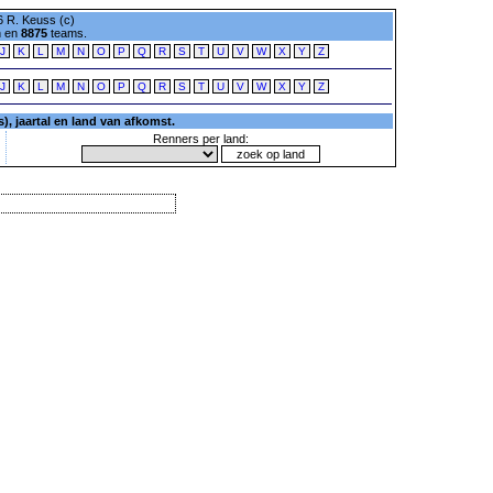
 R. Keuss (c)
n en
8875
teams.
J
K
L
M
N
O
P
Q
R
S
T
U
V
W
X
Y
Z
J
K
L
M
N
O
P
Q
R
S
T
U
V
W
X
Y
Z
, jaartal en land van afkomst.
Renners per land: