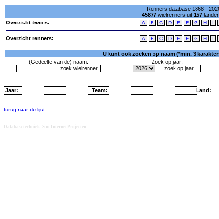
Renners database 1868 - 2026
45877
wielrenners uit
157
lande
Overzicht teams:
A
B
C
D
E
F
G
H
I
Overzicht renners:
A
B
C
D
E
F
G
H
I
U kunt ook zoeken op naam (*min. 3 karakters)
(Gedeelte van de) naam:
Zoek op jaar:
Jaar:
Team:
Land:
terug naar de lijst
Database techniek: Sini Internet Projecten