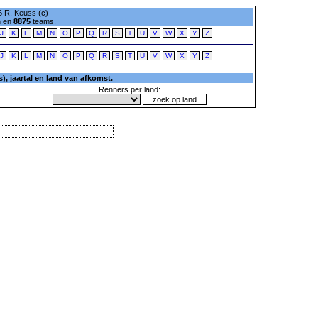
 R. Keuss (c)
n en
8875
teams.
J
K
L
M
N
O
P
Q
R
S
T
U
V
W
X
Y
Z
J
K
L
M
N
O
P
Q
R
S
T
U
V
W
X
Y
Z
, jaartal en land van afkomst.
Renners per land: