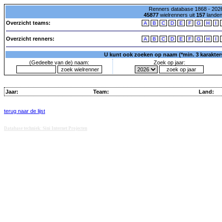
Renners database 1868 - 2026
45877
wielrenners uit
157
lande
Overzicht teams:
A
B
C
D
E
F
G
H
I
Overzicht renners:
A
B
C
D
E
F
G
H
I
U kunt ook zoeken op naam (*min. 3 karakters)
(Gedeelte van de) naam:
Zoek op jaar:
Jaar:
Team:
Land:
terug naar de lijst
Database techniek: Sini Internet Projecten