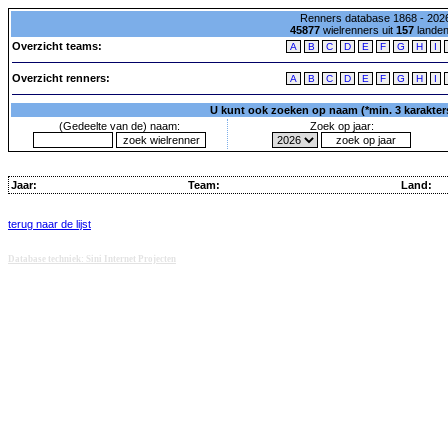
Renners database 1868 - 2026
45877
wielrenners uit
157
lande
Overzicht teams:
A
B
C
D
E
F
G
H
I
Overzicht renners:
A
B
C
D
E
F
G
H
I
U kunt ook zoeken op naam (*min. 3 karakters)
(Gedeelte van de) naam:
Zoek op jaar:
Jaar:
Team:
Land:
terug naar de lijst
Database techniek: Sini Internet Projecten