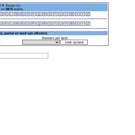
 R. Keuss (c)
n en
8875
teams.
J
K
L
M
N
O
P
Q
R
S
T
U
V
W
X
Y
Z
J
K
L
M
N
O
P
Q
R
S
T
U
V
W
X
Y
Z
, jaartal en land van afkomst.
Renners per land: