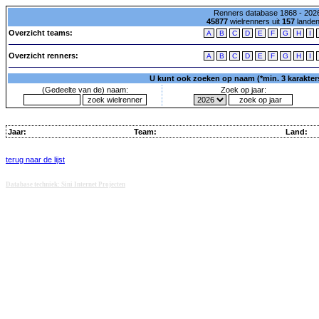
Renners database 1868 - 2026
45877
wielrenners uit
157
lande
Overzicht teams:
A
B
C
D
E
F
G
H
I
Overzicht renners:
A
B
C
D
E
F
G
H
I
U kunt ook zoeken op naam (*min. 3 karakters)
(Gedeelte van de) naam:
Zoek op jaar:
Jaar:
Team:
Land:
terug naar de lijst
Database techniek: Sini Internet Projecten