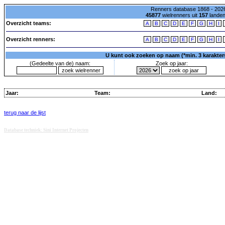
Renners database 1868 - 2026
45877
wielrenners uit
157
lande
Overzicht teams:
A
B
C
D
E
F
G
H
I
Overzicht renners:
A
B
C
D
E
F
G
H
I
U kunt ook zoeken op naam (*min. 3 karakters)
(Gedeelte van de) naam:
Zoek op jaar:
Jaar:
Team:
Land:
terug naar de lijst
Database techniek: Sini Internet Projecten