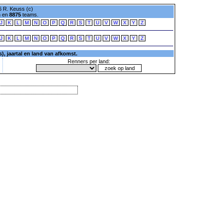
 R. Keuss (c)
n en
8875
teams.
J
K
L
M
N
O
P
Q
R
S
T
U
V
W
X
Y
Z
J
K
L
M
N
O
P
Q
R
S
T
U
V
W
X
Y
Z
, jaartal en land van afkomst.
Renners per land: