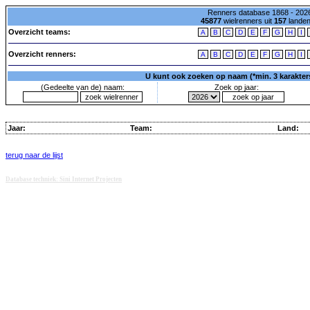
Renners database 1868 - 2026
45877
wielrenners uit
157
lande
Overzicht teams:
A
B
C
D
E
F
G
H
I
Overzicht renners:
A
B
C
D
E
F
G
H
I
U kunt ook zoeken op naam (*min. 3 karakters)
(Gedeelte van de) naam:
Zoek op jaar:
Jaar:
Team:
Land:
terug naar de lijst
Database techniek: Sini Internet Projecten