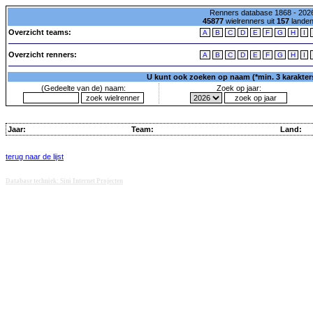
Renners database 1868 - 2026
45877
wielrenners uit
157
lande
Overzicht teams:
A
B
C
D
E
F
G
H
I
Overzicht renners:
A
B
C
D
E
F
G
H
I
U kunt ook zoeken op naam (*min. 3 karakters)
(Gedeelte van de) naam:
Zoek op jaar:
Jaar:
Team:
Land:
terug naar de lijst
Database techniek: Sini Internet Projecten