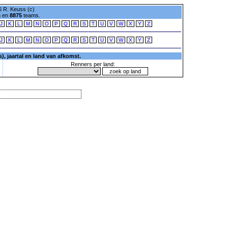
 R. Keuss (c)
n en
8875
teams.
J
K
L
M
N
O
P
Q
R
S
T
U
V
W
X
Y
Z
J
K
L
M
N
O
P
Q
R
S
T
U
V
W
X
Y
Z
, jaartal en land van afkomst.
Renners per land: