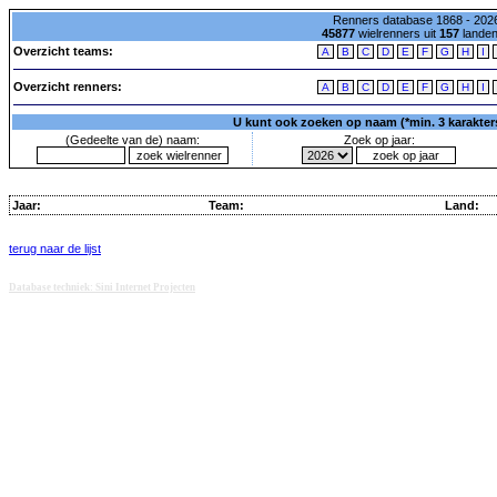
Renners database 1868 - 2026
45877
wielrenners uit
157
lande
Overzicht teams:
A
B
C
D
E
F
G
H
I
Overzicht renners:
A
B
C
D
E
F
G
H
I
U kunt ook zoeken op naam (*min. 3 karakters)
(Gedeelte van de) naam:
Zoek op jaar:
Jaar:
Team:
Land:
terug naar de lijst
Database techniek: Sini Internet Projecten