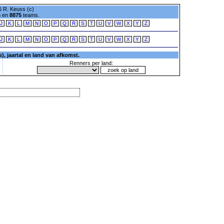
 R. Keuss (c)
n en
8875
teams.
J
K
L
M
N
O
P
Q
R
S
T
U
V
W
X
Y
Z
J
K
L
M
N
O
P
Q
R
S
T
U
V
W
X
Y
Z
, jaartal en land van afkomst.
Renners per land: