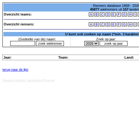
Renners database 1868 - 2026
45877
wielrenners uit
157
lande
Overzicht teams:
A
B
C
D
E
F
G
H
I
Overzicht renners:
A
B
C
D
E
F
G
H
I
U kunt ook zoeken op naam (*min. 3 karakters)
(Gedeelte van de) naam:
Zoek op jaar:
Jaar:
Team:
Land:
terug naar de lijst
Database techniek: Sini Internet Projecten