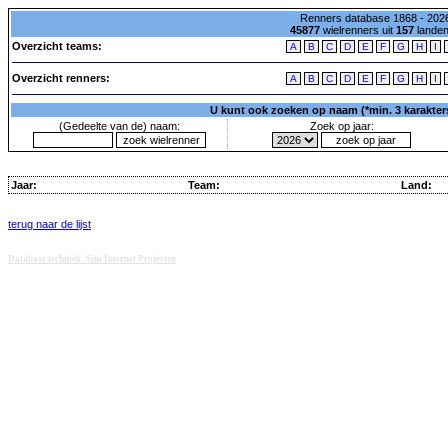
Renners database 1868 - 2026
45877
wielrenners uit
157
lande
Overzicht teams:
A
B
C
D
E
F
G
H
I
Overzicht renners:
A
B
C
D
E
F
G
H
I
U kunt ook zoeken op naam (*min. 3 karakters)
(Gedeelte van de) naam:
Zoek op jaar:
Jaar:
Team:
Land:
terug naar de lijst
Database techniek: Sini Internet Projecten