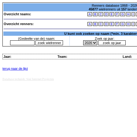
Renners database 1868 - 2026
45877
wielrenners uit
157
lande
Overzicht teams:
A
B
C
D
E
F
G
H
I
Overzicht renners:
A
B
C
D
E
F
G
H
I
U kunt ook zoeken op naam (*min. 3 karakters)
(Gedeelte van de) naam:
Zoek op jaar:
Jaar:
Team:
Land:
terug naar de lijst
Database techniek: Sini Internet Projecten