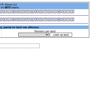
 R. Keuss (c)
n en
8875
teams.
J
K
L
M
N
O
P
Q
R
S
T
U
V
W
X
Y
Z
J
K
L
M
N
O
P
Q
R
S
T
U
V
W
X
Y
Z
, jaartal en land van afkomst.
Renners per land: