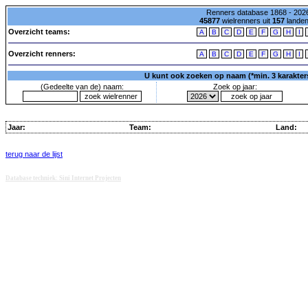
Renners database 1868 - 2026
45877
wielrenners uit
157
lande
Overzicht teams:
A
B
C
D
E
F
G
H
I
Overzicht renners:
A
B
C
D
E
F
G
H
I
U kunt ook zoeken op naam (*min. 3 karakters)
(Gedeelte van de) naam:
Zoek op jaar:
Jaar:
Team:
Land:
terug naar de lijst
Database techniek: Sini Internet Projecten