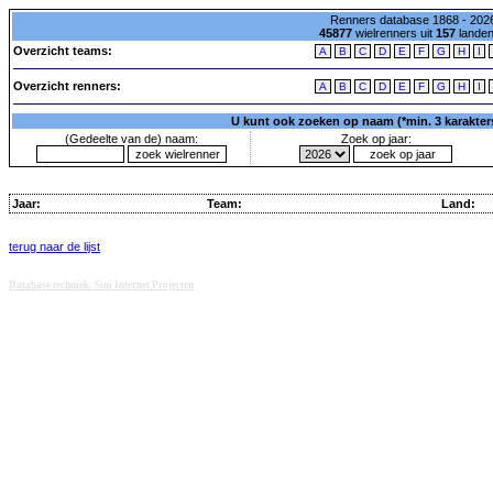
Renners database 1868 - 2026
45877
wielrenners uit
157
lande
Overzicht teams:
A
B
C
D
E
F
G
H
I
Overzicht renners:
A
B
C
D
E
F
G
H
I
U kunt ook zoeken op naam (*min. 3 karakters)
(Gedeelte van de) naam:
Zoek op jaar:
Jaar:
Team:
Land:
terug naar de lijst
Database techniek: Sini Internet Projecten