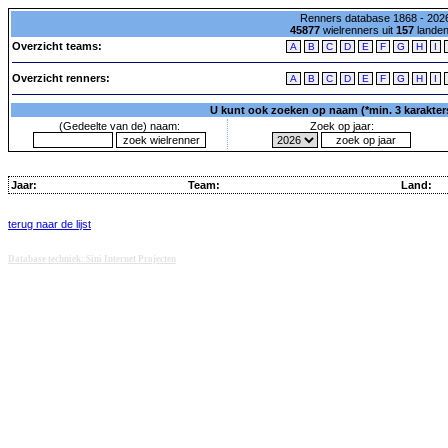
Renners database 1868 - 2026
45877
wielrenners uit
157
lande
Overzicht teams:
A
B
C
D
E
F
G
H
I
Overzicht renners:
A
B
C
D
E
F
G
H
I
U kunt ook zoeken op naam (*min. 3 karakters)
(Gedeelte van de) naam:
Zoek op jaar:
Jaar:
Team:
Land:
terug naar de lijst
Database techniek: Sini Internet Projecten