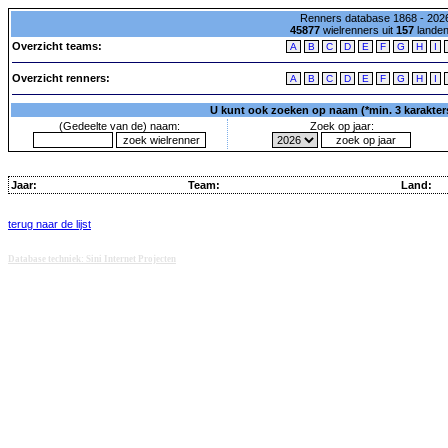
Renners database 1868 - 2026
45877
wielrenners uit
157
lande
Overzicht teams:
A
B
C
D
E
F
G
H
I
Overzicht renners:
A
B
C
D
E
F
G
H
I
U kunt ook zoeken op naam (*min. 3 karakters)
(Gedeelte van de) naam:
Zoek op jaar:
Jaar:
Team:
Land:
terug naar de lijst
Database techniek: Sini Internet Projecten