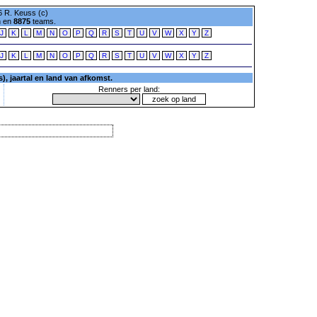
 R. Keuss (c)
n en
8875
teams.
J
K
L
M
N
O
P
Q
R
S
T
U
V
W
X
Y
Z
J
K
L
M
N
O
P
Q
R
S
T
U
V
W
X
Y
Z
, jaartal en land van afkomst.
Renners per land: