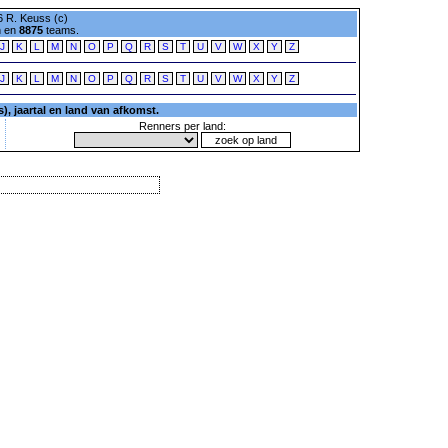
 R. Keuss (c)
n en
8875
teams.
J
K
L
M
N
O
P
Q
R
S
T
U
V
W
X
Y
Z
J
K
L
M
N
O
P
Q
R
S
T
U
V
W
X
Y
Z
, jaartal en land van afkomst.
Renners per land: