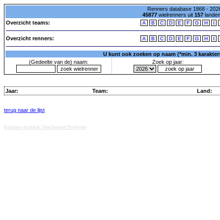
Renners database 1868 - 2026
45877
wielrenners uit
157
lande
Overzicht teams:
A
B
C
D
E
F
G
H
I
Overzicht renners:
A
B
C
D
E
F
G
H
I
U kunt ook zoeken op naam (*min. 3 karakters)
(Gedeelte van de) naam:
Zoek op jaar:
Jaar:
Team:
Land:
terug naar de lijst
Database techniek: Sini Internet Projecten