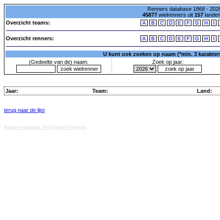
Renners database 1868 - 2026
45877
wielrenners uit
157
lande
Overzicht teams:
A
B
C
D
E
F
G
H
I
Overzicht renners:
A
B
C
D
E
F
G
H
I
U kunt ook zoeken op naam (*min. 3 karakters)
(Gedeelte van de) naam:
Zoek op jaar:
Jaar:
Team:
Land:
terug naar de lijst
Database techniek: Sini Internet Projecten