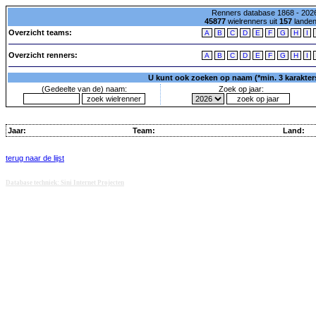
Renners database 1868 - 2026
45877
wielrenners uit
157
lande
Overzicht teams:
A
B
C
D
E
F
G
H
I
Overzicht renners:
A
B
C
D
E
F
G
H
I
U kunt ook zoeken op naam (*min. 3 karakters)
(Gedeelte van de) naam:
Zoek op jaar:
Jaar:
Team:
Land:
terug naar de lijst
Database techniek: Sini Internet Projecten