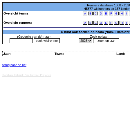
Renners database 1868 - 2026
45877
wielrenners uit
157
lande
Overzicht teams:
A
B
C
D
E
F
G
H
I
Overzicht renners:
A
B
C
D
E
F
G
H
I
U kunt ook zoeken op naam (*min. 3 karakters)
(Gedeelte van de) naam:
Zoek op jaar:
Jaar:
Team:
Land:
terug naar de lijst
Database techniek: Sini Internet Projecten