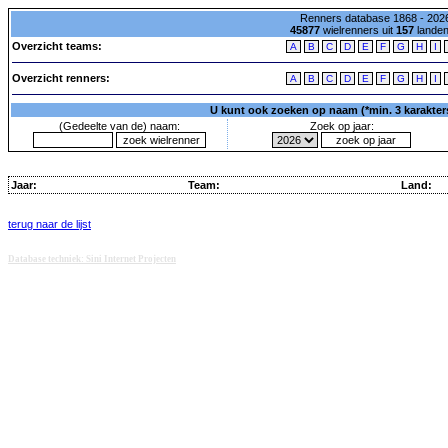
Renners database 1868 - 2026
45877
wielrenners uit
157
lande
Overzicht teams:
A
B
C
D
E
F
G
H
I
Overzicht renners:
A
B
C
D
E
F
G
H
I
U kunt ook zoeken op naam (*min. 3 karakters)
(Gedeelte van de) naam:
Zoek op jaar:
Jaar:
Team:
Land:
terug naar de lijst
Database techniek: Sini Internet Projecten